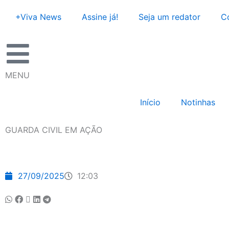
Ir
+Viva News
Assine já!
Seja um redator
C
para
o
conteúdo
MENU
Início
Notinhas
GUARDA CIVIL EM AÇÃO
27/09/2025
12:03