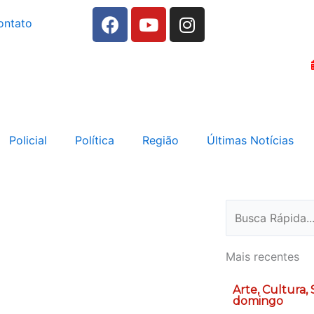
F
Y
I
ontato
a
o
n
c
u
s
e
t
t
b
u
a
o
b
g
o
e
r
k
a
Policial
Política
Região
Últimas Notícias
m
Pesquisar
Mais recentes
Arte, Cultura,
domingo