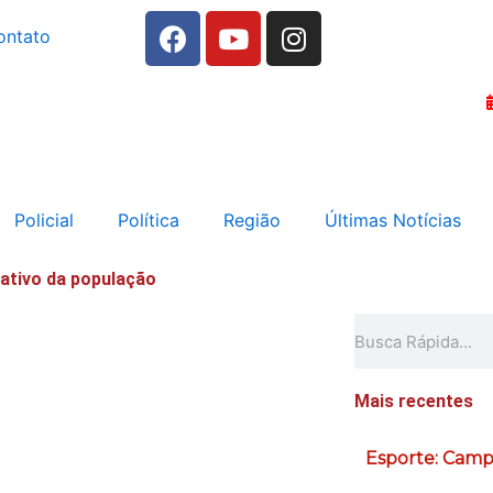
F
Y
I
ontato
a
o
n
c
u
s
e
t
t
b
u
a
o
b
g
o
e
r
k
a
Policial
Política
Região
Últimas Notícias
m
ativo da população
Pesquisar
Mais recentes
Esporte: Camp