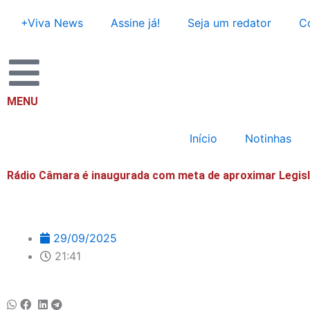
Ir
+Viva News
Assine já!
Seja um redator
C
para
o
conteúdo
MENU
Início
Notinhas
Rádio Câmara é inaugurada com meta de aproximar Legisl
29/09/2025
21:41