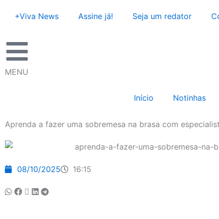
Ir
+Viva News
Assine já!
Seja um redator
C
para
o
conteúdo
MENU
Início
Notinhas
Aprenda a fazer uma sobremesa na brasa com especialis
08/10/2025
16:15