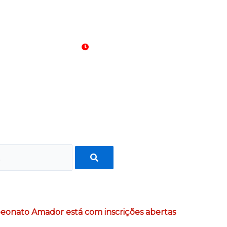
06 de agosto de 2026
05:02:17
eonato Amador está com inscrições abertas