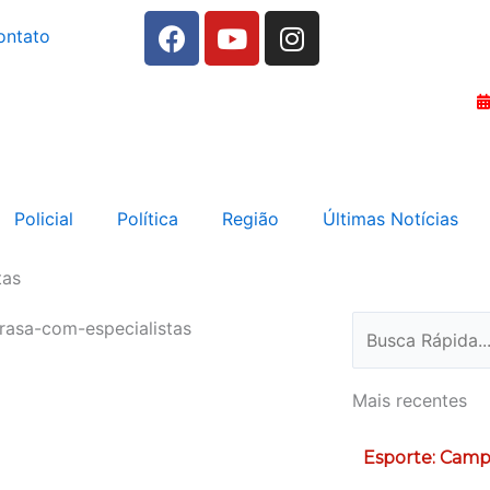
F
Y
I
ontato
a
o
n
c
u
s
e
t
t
b
u
a
o
b
g
o
e
r
k
a
Policial
Política
Região
Últimas Notícias
m
tas
Pesquisar
Mais recentes
Esporte: Camp