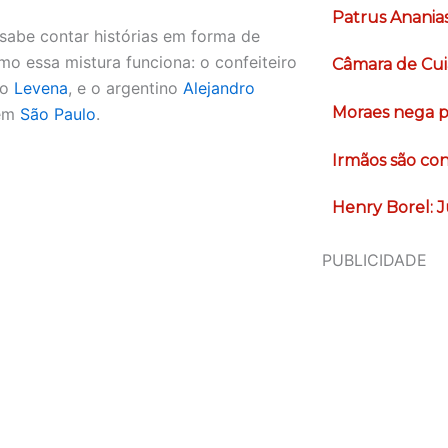
Patrus Anania
sabe contar histórias em forma de
mo essa mistura funciona: o confeiteiro
Câmara de Cui
do
Levena
, e o argentino
Alejandro
Moraes nega pe
 em
São Paulo
.
Irmãos são co
Henry Borel: J
PUBLICIDADE