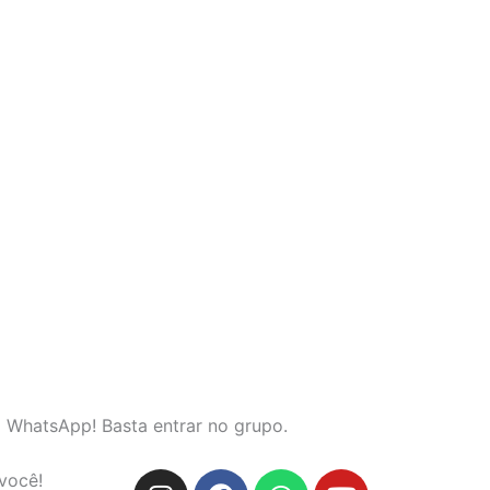
o WhatsApp! Basta entrar no grupo.
I
F
W
Y
você!