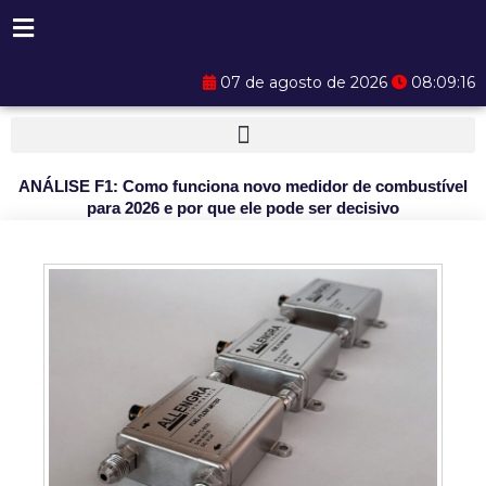
Ir
para
o
07 de agosto de 2026
08:09:17
conteúdo
ANÁLISE F1: Como funciona novo medidor de combustível
para 2026 e por que ele pode ser decisivo