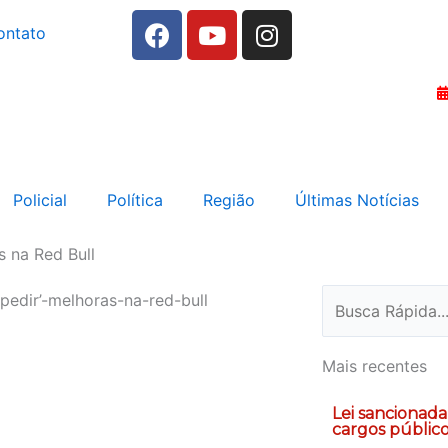
F
Y
I
ontato
a
o
n
c
u
s
e
t
t
b
u
a
o
b
g
o
e
r
k
a
Policial
Política
Região
Últimas Notícias
m
 na Red Bull
Pesquisar
Mais recentes
Lei sancionad
cargos públic