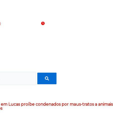
07 de agosto de 2026
17:17:47
a em Lucas proíbe condenados por maus-tratos a animai
os