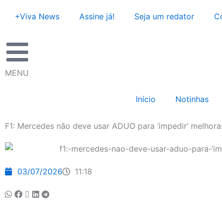
Ir
+Viva News
Assine já!
Seja um redator
C
para
o
conteúdo
MENU
Início
Notinhas
F1: Mercedes não deve usar ADUO para ‘impedir’ melhoras
03/07/2026
11:18