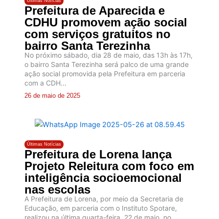
Últimas Notícias
Prefeitura de Aparecida e
CDHU promovem ação social
com serviços gratuitos no
bairro Santa Terezinha
No próximo sábado, dia 28 de maio, das 13h às 17h,
o bairro Santa Terezinha será palco de uma grande
ação social promovida pela Prefeitura em parceria
com a CDH...
26 de maio de 2025
Últimas Notícias
Prefeitura de Lorena lança
Projeto Releitura com foco em
inteligência socioemocional
nas escolas
A Prefeitura de Lorena, por meio da Secretaria de
Educação, em parceria com o Instituto Spotare,
realizou na última quarta-feira, 22 de maio, no