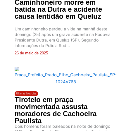
Caminhoneiro morre em
batida na Dutra e acidente
causa lentidão em Queluz
Um caminhoneiro perdeu a vida na manhã deste
domingo (25) após um grave acidente na Rodovia
Presidente Dutra, em Queluz (SP). Segundo
informações da Polícia Rod...
26 de maio de 2025
Últimas Notícias
Tiroteio em praça
movimentada assusta
moradores de Cachoeira
Paulista
Dois homens foram baleados na noite de domingo